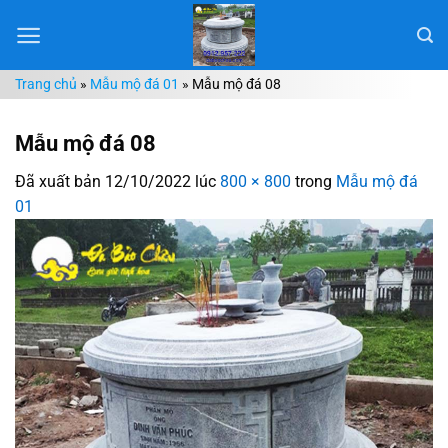
Chuyển
đến
nội
Trang chủ
»
Mẫu mộ đá 01
»
Mẫu mộ đá 08
dung
Mẫu mộ đá 08
Đã xuất bản
12/10/2022
lúc
800 × 800
trong
Mẫu mộ đá
01