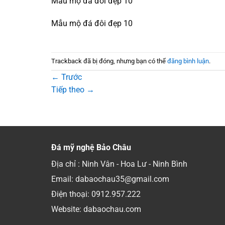
Mẫu mộ đá đôi đẹp 10
Mẫu mộ đá đôi đẹp 10
Trackback đã bị đóng, nhưng bạn có thể
đăng bình luận
.
←
Trước
Tiếp theo
→
Đá mỹ nghệ Bảo Châu
Địa chỉ : Ninh Vân - Hoa Lư - Ninh Bình
Email: dabaochau35@gmail.com
Điện thoại:
0912.957.222
Website: dabaochau.com