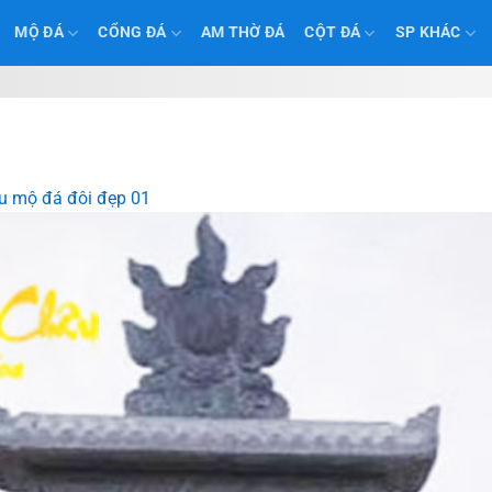
MỘ ĐÁ
CỔNG ĐÁ
AM THỜ ĐÁ
CỘT ĐÁ
SP KHÁC
 mộ đá đôi đẹp 01