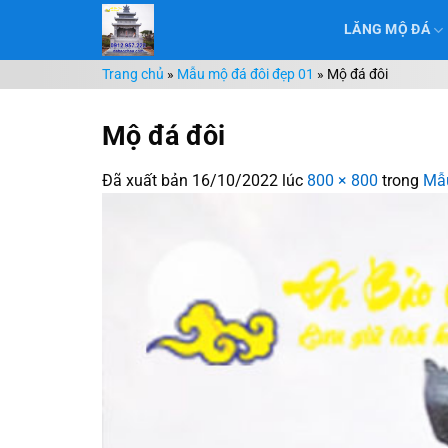
Chuyển
LĂNG MỘ ĐÁ
đến
nội
Trang chủ
»
Mẫu mộ đá đôi đẹp 01
»
Mộ đá đôi
dung
Mộ đá đôi
Đã xuất bản
16/10/2022
lúc
800 × 800
trong
Mẫu