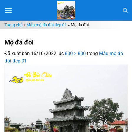
Chuyển
đến
nội
Trang chủ
»
Mẫu mộ đá đôi đẹp 01
»
Mộ đá đôi
dung
Mộ đá đôi
Đã xuất bản
16/10/2022
lúc
800 × 800
trong
Mẫu mộ đá
đôi đẹp 01