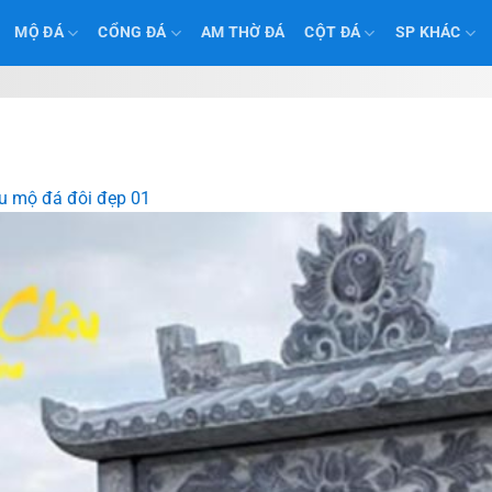
MỘ ĐÁ
CỔNG ĐÁ
AM THỜ ĐÁ
CỘT ĐÁ
SP KHÁC
 mộ đá đôi đẹp 01