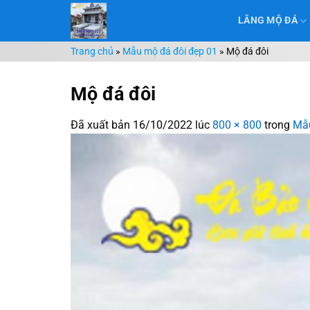
Chuyển
LĂNG MỘ ĐÁ
đến
nội
Trang chủ
»
Mẫu mộ đá đôi đẹp 01
»
Mộ đá đôi
dung
Mộ đá đôi
Đã xuất bản
16/10/2022
lúc
800 × 800
trong
Mẫu