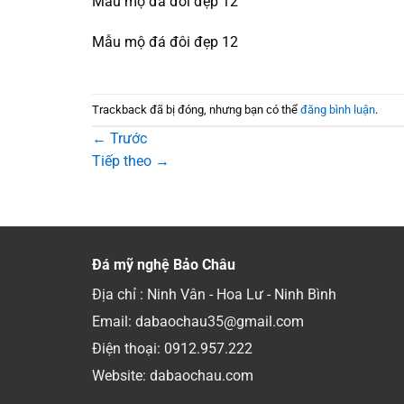
Mẫu mộ đá đôi đẹp 12
Mẫu mộ đá đôi đẹp 12
Trackback đã bị đóng, nhưng bạn có thể
đăng bình luận
.
←
Trước
Tiếp theo
→
Đá mỹ nghệ Bảo Châu
Địa chỉ : Ninh Vân - Hoa Lư - Ninh Bình
Email: dabaochau35@gmail.com
Điện thoại:
0912.957.222
Website: dabaochau.com