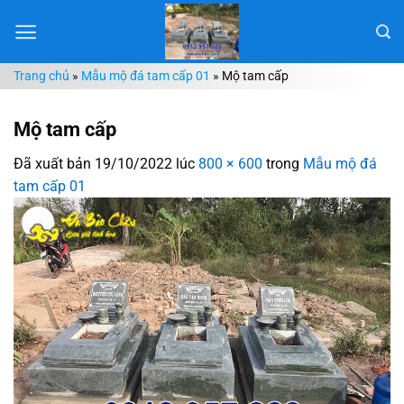
Chuyển
đến
nội
Trang chủ
»
Mẫu mộ đá tam cấp 01
»
Mộ tam cấp
dung
Mộ tam cấp
Đã xuất bản
19/10/2022
lúc
800 × 600
trong
Mẫu mộ đá
tam cấp 01