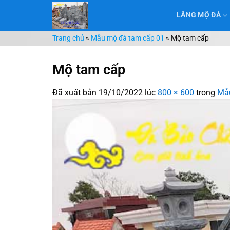
Chuyển
LĂNG MỘ ĐÁ
đến
nội
Trang chủ
»
Mẫu mộ đá tam cấp 01
»
Mộ tam cấp
dung
Mộ tam cấp
Đã xuất bản
19/10/2022
lúc
800 × 600
trong
Mẫu