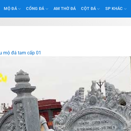
MỘ ĐÁ
CỔNG ĐÁ
AM THỜ ĐÁ
CỘT ĐÁ
SP KHÁC
 mộ đá tam cấp 01