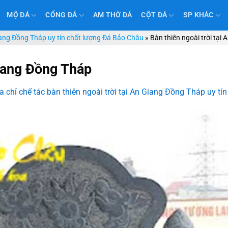
MỘ ĐÁ
CỔNG ĐÁ
AM THỜ ĐÁ
CỘT ĐÁ
SP KHÁC
 Giang Đồng Tháp uy tín chất lượng Đá Bảo Châu
»
Bàn thiên ngoài trời tại
Giang Đồng Tháp
a chỉ chế tác bàn thiên ngoài trời tại An Giang Đồng Tháp uy t