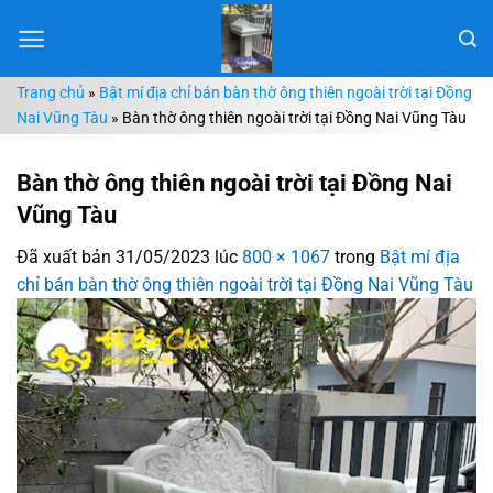
Chuyển
đến
nội
Trang chủ
»
Bật mí địa chỉ bán bàn thờ ông thiên ngoài trời tại Đồng
dung
Nai Vũng Tàu
»
Bàn thờ ông thiên ngoài trời tại Đồng Nai Vũng Tàu
Bàn thờ ông thiên ngoài trời tại Đồng Nai
Vũng Tàu
Đã xuất bản
31/05/2023
lúc
800 × 1067
trong
Bật mí địa
chỉ bán bàn thờ ông thiên ngoài trời tại Đồng Nai Vũng Tàu