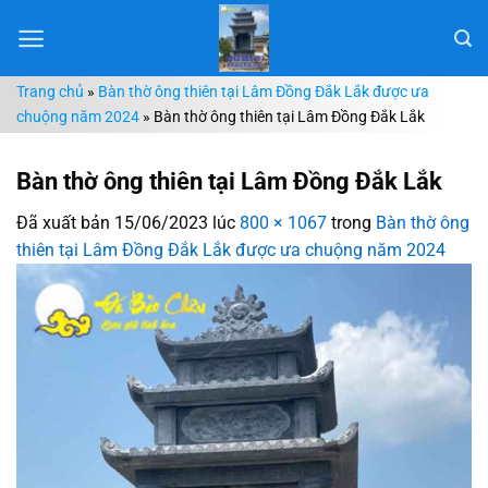
Chuyển
đến
nội
Trang chủ
»
Bàn thờ ông thiên tại Lâm Đồng Đắk Lắk được ưa
dung
chuộng năm 2024
»
Bàn thờ ông thiên tại Lâm Đồng Đắk Lắk
Bàn thờ ông thiên tại Lâm Đồng Đắk Lắk
Đã xuất bản
15/06/2023
lúc
800 × 1067
trong
Bàn thờ ông
thiên tại Lâm Đồng Đắk Lắk được ưa chuộng năm 2024