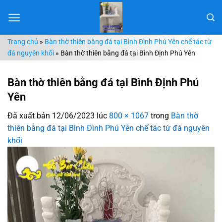
Chuyển
đến
nội
Trang chủ
»
Bàn thờ thiên bằng đá tại Bình Đình Phú Yên chế tác từ
dung
đá nguyên khối
»
Bàn thờ thiên bằng đá tại Bình Định Phú Yên
Bàn thờ thiên bằng đá tại Bình Định Phú
Yên
Đã xuất bản
12/06/2023
lúc
800 × 1067
trong
Bàn thờ
thiên bằng đá tại Bình Đình Phú Yên chế tác từ đá nguyên
khối