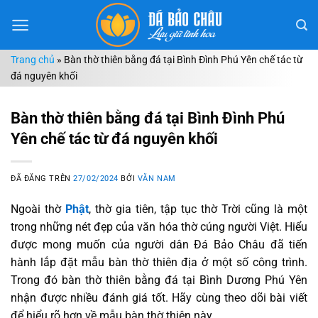
Chuyển
đến
nội
Trang chủ
»
Bàn thờ thiên bằng đá tại Bình Đình Phú Yên chế tác từ
dung
đá nguyên khối
Bàn thờ thiên bằng đá tại Bình Đình Phú
Yên chế tác từ đá nguyên khối
ĐÃ ĐĂNG TRÊN
27/02/2024
BỞI
VĂN NAM
Ngoài thờ
Phật
, thờ gia tiên, tập tục thờ Trời cũng là một
trong những nét đẹp của văn hóa thờ cúng người Việt. Hiểu
được mong muốn của người dân Đá Bảo Châu đã tiến
hành lắp đặt mẫu bàn thờ thiên địa ở một số công trình.
Trong đó bàn thờ thiên bằng đá tại Bình Dương Phú Yên
nhận được nhiều đánh giá tốt. Hãy cùng theo dõi bài viết
để hiểu rõ hơn về mẫu bàn thờ thiên này.