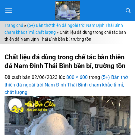
Chuyển
đến
nội
Trang chủ
»
(5+) Bàn thờ thiên đá ngoài trời Nam Định Thái Bình
dung
chạm khắc tỉ mỉ, chất lượng
»
Chất liệu đá dùng trong chế tác bàn
thiên đá Nam Định Thái Bình bền bỉ, trường tồn
Chất liệu đá dùng trong chế tác bàn thiên
đá Nam Định Thái Bình bền bỉ, trường tồn
Đã xuất bản
02/06/2023
lúc
800 × 600
trong
(5+) Bàn thờ
thiên đá ngoài trời Nam Định Thái Bình chạm khắc tỉ mỉ,
chất lượng