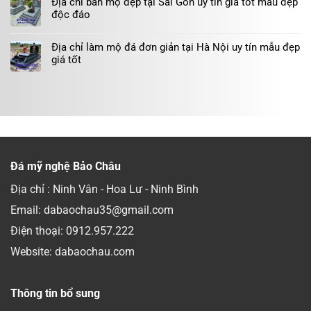
Địa chỉ bán mộ đẹp tại Sài Gòn uy tín giá tốt mẫu đẹp
độc đáo
Địa chỉ làm mộ đá đơn giản tại Hà Nội uy tín mẫu đẹp
giá tốt
Đá mỹ nghệ Bảo Châu
Địa chỉ : Ninh Vân - Hoa Lư - Ninh Bình
Email: dabaochau35@gmail.com
Điện thoại:
0912.957.222
Website: dabaochau.com
Thông tin bổ sung