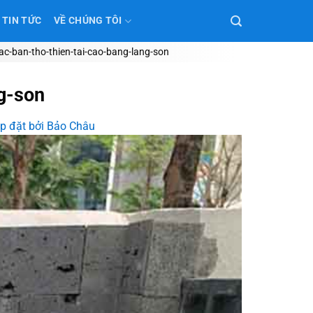
TIN TỨC
VỀ CHÚNG TÔI
tac-ban-tho-thien-tai-cao-bang-lang-son
ng-son
ắp đặt bởi Bảo Châu