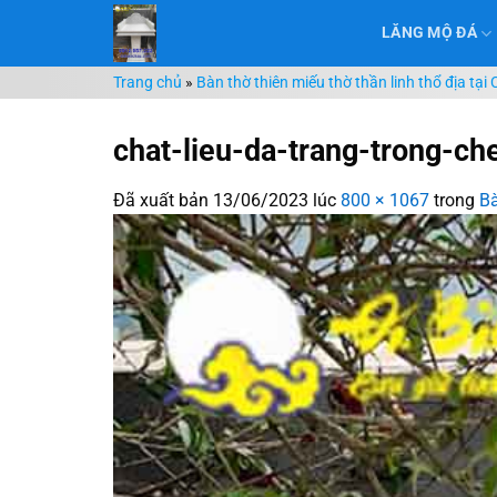
Chuyển
LĂNG MỘ ĐÁ
đến
nội
Trang chủ
»
Bàn thờ thiên miếu thờ thần linh thổ địa tạ
dung
chat-lieu-da-trang-trong-ch
Đã xuất bản
13/06/2023
lúc
800 × 1067
trong
Bà