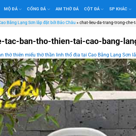
MỘ ĐÁ
CỔNG ĐÁ
AM THỜ ĐÁ
CỘT ĐÁ
SP KHÁC
i Cao Bằng Lạng Sơn lắp đặt bởi Bảo Châu
»
chat-lieu-da-trang-trong-che-
e-tac-ban-tho-thien-tai-cao-bang-la
n thờ thiên miếu thờ thần linh thổ địa tại Cao Bằng Lạng Sơn l