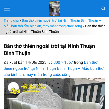
Chuyển
đến
nội
Trang chủ
»
Bàn thờ thiên ngoài trời tại Ninh Thuận Bình Thuận –
dung
Mẫu bàn thờ cầu bình an, may mắn trong cuộc sống
»
Bàn thờ thiên
ngoài trời tại Ninh Thuận Bình Thuận
Bàn thờ thiên ngoài trời tại Ninh Thuận
Bình Thuận
Đã xuất bản
14/06/2023
lúc
800 × 1067
trong
Bàn thờ
thiên ngoài trời tại Ninh Thuận Bình Thuận – Mẫu bàn thờ
cầu bình an, may mắn trong cuộc sống