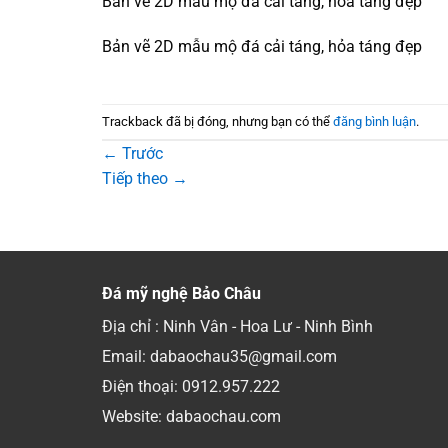
Bản vẽ 2D mẫu mộ đá cải táng, hỏa táng đẹp
Bản vẽ 2D mẫu mộ đá cải táng, hỏa táng đẹp
Trackback đã bị đóng, nhưng bạn có thể
đăng bình luận
.
←
Trước
Tiếp theo
→
Đá mỹ nghệ Bảo Châu
Địa chỉ : Ninh Vân - Hoa Lư - Ninh Bình
Email: dabaochau35@gmail.com
Điện thoại:
0912.957.222
Website: dabaochau.com