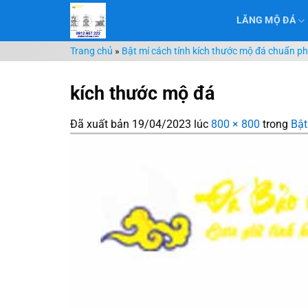
Chuyển
LĂNG MỘ ĐÁ
đến
nội
Trang chủ
»
Bật mí cách tính kích thước mộ đá chuẩn p
dung
kích thước mộ đá
Đã xuất bản
19/04/2023
lúc
800 × 800
trong
Bật