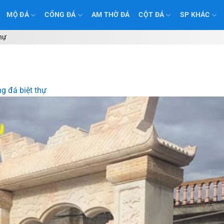
MỘ ĐÁ
CỔNG ĐÁ
AM THỜ ĐÁ
CỘT ĐÁ
SP KHÁC
thự
g đá biệt thự