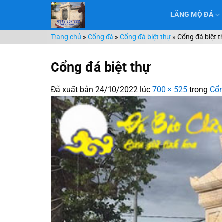
Chuyển
LĂNG MỘ ĐÁ
đến
nội
Trang chủ
»
Cổng đá
»
Cổng đá biệt thự
»
Cổng đá biệt 
dung
Cổng đá biệt thự
Đã xuất bản
24/10/2022
lúc
700 × 525
trong
Cổn