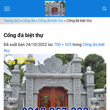
Chuyển
đến
nội
Trang chủ
»
Cổng đá
»
Cổng đá biệt thự
»
Cổng đá biệt thự
dung
Cổng đá biệt thự
Đã xuất bản
24/10/2022
lúc
700 × 525
trong
Cổng đá biệt
thự