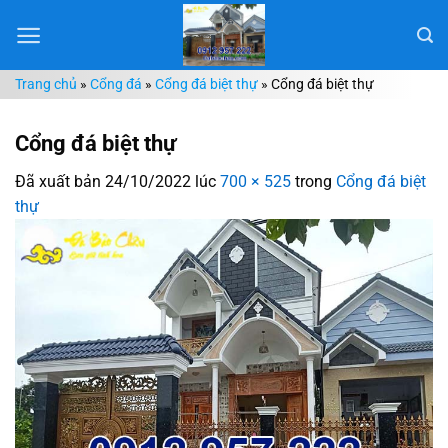
Chuyển
đến
nội
Trang chủ
»
Cổng đá
»
Cổng đá biệt thự
»
Cổng đá biệt thự
dung
Cổng đá biệt thự
Đã xuất bản
24/10/2022
lúc
700 × 525
trong
Cổng đá biệt
thự