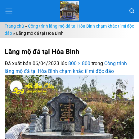
Chuyển
đến
nội
Trang chủ
»
Công trình lăng mộ đá tại Hòa Bình chạm khắc tỉ mỉ độc
dung
đáo
»
Lăng mộ đá tại Hòa Bình
Lăng mộ đá tại Hòa Bình
Đã xuất bản
06/04/2023
lúc
800 × 800
trong
Công trình
lăng mộ đá tại Hòa Bình chạm khắc tỉ mỉ độc đáo