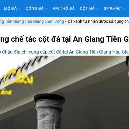
MỘ ĐÁ
CỔNG ĐÁ
AM THỜ ĐÁ
CỘT ĐÁ
SP KHÁC
ang Tiền Giang Hậu Giang chất lượng
»
Đá xanh tự nhiên được sử dụng chế
ng chế tác cột đá tại An Giang Tiền 
 Châu địa chỉ cung cấp cột đá tại An Giang Tiền Giang Hậu Gi