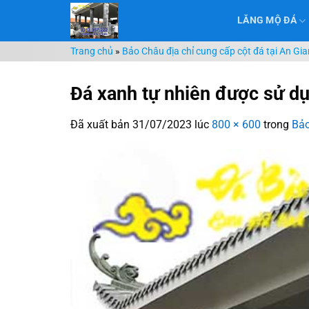
Chuyển
LĂNG MỘ ĐÁ
đến
nội
Trang chủ
»
Bảo Châu địa chỉ cung cấp cột đá tại An Gi
dung
Đá xanh tự nhiên được sử dụ
Đã xuất bản
31/07/2023
lúc
800 × 600
trong
Bảo