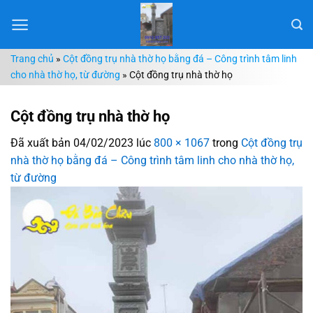
Chuyển
đến
nội
Trang chủ
»
Cột đồng trụ nhà thờ họ bằng đá – Công trình tâm linh
dung
cho nhà thờ họ, từ đường
»
Cột đồng trụ nhà thờ họ
Cột đồng trụ nhà thờ họ
Đã xuất bản
04/02/2023
lúc
800 × 1067
trong
Cột đồng trụ
nhà thờ họ bằng đá – Công trình tâm linh cho nhà thờ họ,
từ đường