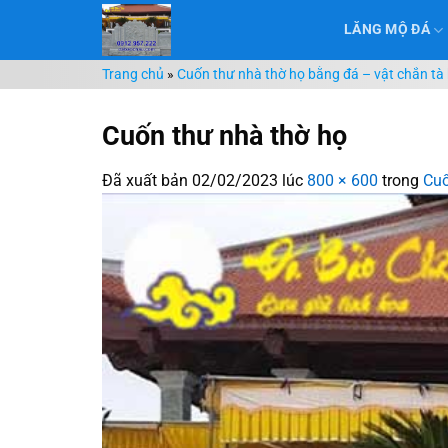
Chuyển
LĂNG MỘ ĐÁ
đến
nội
Trang chủ
»
Cuốn thư nhà thờ họ bằng đá – vật chắn tà k
dung
Cuốn thư nhà thờ họ
Đã xuất bản
02/02/2023
lúc
800 × 600
trong
Cuố