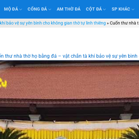
MỘ ĐÁ
CỔNG ĐÁ
AM THỜ ĐÁ
CỘT ĐÁ
SP KHÁC
hí bảo vệ sự yên bình cho không gian thờ tự linh thiêng
»
Cuốn thư nhà 
n thư nhà thờ họ bằng đá – vật chắn tà khí bảo vệ sự yên bình 