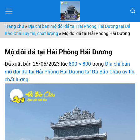
Chuyển
đến
nội
Trang chủ
»
Địa chỉ bán mộ đôi đá tại Hải Phòng Hải Dương tại Đá
dung
Bảo Châu uy tín, chất lượng
»
Mộ đôi đá tại Hải Phòng Hải Dương
Mộ đôi đá tại Hải Phòng Hải Dương
Đã xuất bản
25/05/2023
lúc
800 × 800
trong
Địa chỉ bán
mộ đôi đá tại Hải Phòng Hải Dương tại Đá Bảo Châu uy tín,
chất lượng