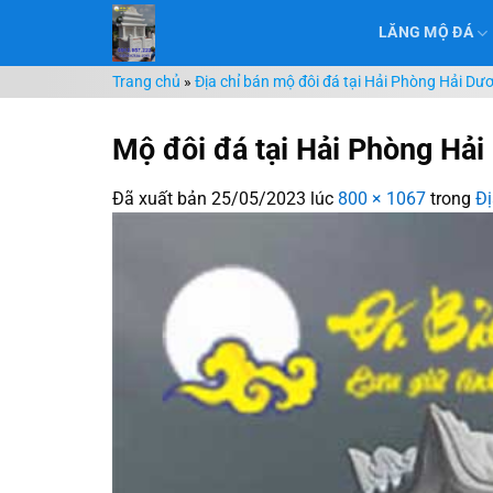
Chuyển
LĂNG MỘ ĐÁ
đến
nội
Trang chủ
»
Địa chỉ bán mộ đôi đá tại Hải Phòng Hải Dươ
dung
Mộ đôi đá tại Hải Phòng Hả
Đã xuất bản
25/05/2023
lúc
800 × 1067
trong
Đị