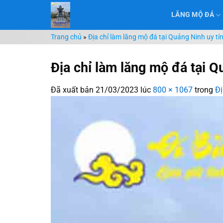
Chuyển
LĂNG MỘ ĐÁ
đến
nội
Trang chủ
»
Địa chỉ làm lăng mộ đá tại Quảng Ninh uy tí
dung
Địa chỉ làm lăng mộ đá tại 
Đã xuất bản
21/03/2023
lúc
800 × 1067
trong
Đị