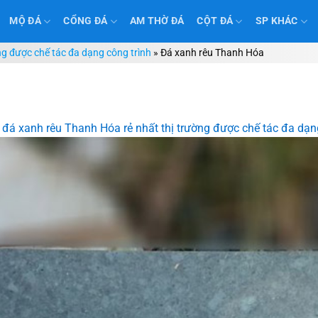
MỘ ĐÁ
CỔNG ĐÁ
AM THỜ ĐÁ
CỘT ĐÁ
SP KHÁC
ng được chế tác đa dạng công trình
»
Đá xanh rêu Thanh Hóa
 đá xanh rêu Thanh Hóa rẻ nhất thị trường được chế tác đa dạn