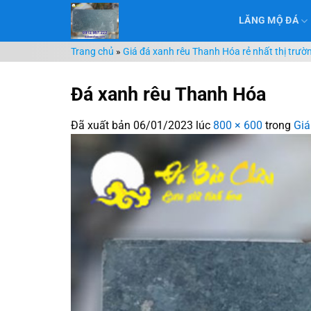
Chuyển
LĂNG MỘ ĐÁ
đến
nội
Trang chủ
»
Giá đá xanh rêu Thanh Hóa rẻ nhất thị trườ
dung
Đá xanh rêu Thanh Hóa
Đã xuất bản
06/01/2023
lúc
800 × 600
trong
Giá