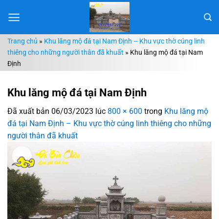
Chuyển
đến
nội
Trang chủ
»
Khu lăng mộ đá tại Nam Định – Khu vực thờ cúng linh
dung
thiêng cho những người thân đã khuất
»
Khu lăng mộ đá tại Nam
Định
Khu lăng mộ đá tại Nam Định
Đã xuất bản
06/03/2023
lúc
800 × 600
trong
Khu lăng mộ
đá tại Nam Định – Khu vực thờ cúng linh thiêng cho những
người thân đã khuất