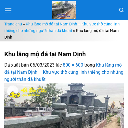
Chuyển
đến
nội
Trang chủ
»
Khu lăng mộ đá tại Nam Định – Khu vực thờ cúng linh
dung
thiêng cho những người thân đã khuất
»
Khu lăng mộ đá tại Nam
Định
Khu lăng mộ đá tại Nam Định
Đã xuất bản
06/03/2023
lúc
800 × 600
trong
Khu lăng mộ
đá tại Nam Định – Khu vực thờ cúng linh thiêng cho những
người thân đã khuất