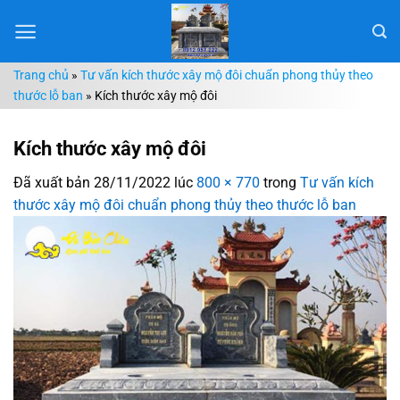
Chuyển
đến
nội
Trang chủ
»
Tư vấn kích thước xây mộ đôi chuẩn phong thủy theo
dung
thước lỗ ban
»
Kích thước xây mộ đôi
Kích thước xây mộ đôi
Đã xuất bản
28/11/2022
lúc
800 × 770
trong
Tư vấn kích
thước xây mộ đôi chuẩn phong thủy theo thước lỗ ban