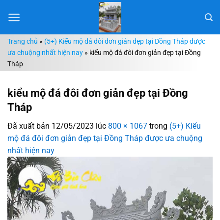
Chuyển
đến
nội
Trang chủ
»
(5+) Kiểu mộ đá đôi đơn giản đẹp tại Đồng Tháp được
dung
ưa chuộng nhất hiện nay
»
kiểu mộ đá đôi đơn giản đẹp tại Đồng
Tháp
kiểu mộ đá đôi đơn giản đẹp tại Đồng
Tháp
Đã xuất bản
12/05/2023
lúc
800 × 1067
trong
(5+) Kiểu
mộ đá đôi đơn giản đẹp tại Đồng Tháp được ưa chuộng
nhất hiện nay