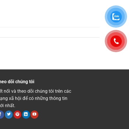
heo dõi chúng tôi
t nối và theo dõi chúng tôi trên các
ạng xã hội để có những thông tin
ới nhất.