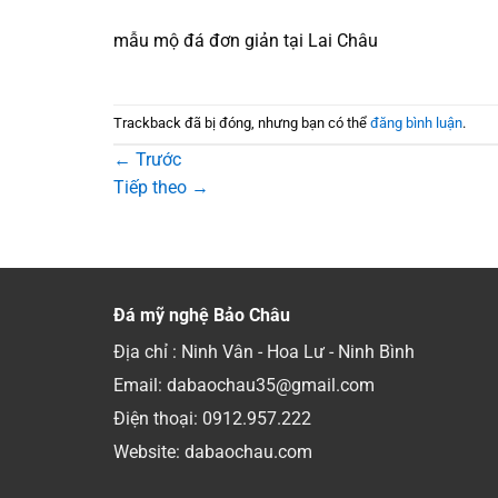
mẫu mộ đá đơn giản tại Lai Châu
Trackback đã bị đóng, nhưng bạn có thể
đăng bình luận
.
←
Trước
Tiếp theo
→
Đá mỹ nghệ Bảo Châu
Địa chỉ : Ninh Vân - Hoa Lư - Ninh Bình
Email: dabaochau35@gmail.com
Điện thoại:
0912.957.222
Website: dabaochau.com