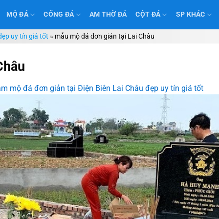
MỘ ĐÁ
CỔNG ĐÁ
AM THỜ ĐÁ
CỘT ĐÁ
SP KHÁC
ẹp uy tín giá tốt
»
mẫu mộ đá đơn giản tại Lai Châu
Châu
m mộ đá đơn giản tại Điện Biên Lai Châu đẹp uy tín giá tốt