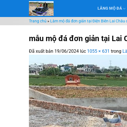
Chuyển
LĂNG MỘ ĐÁ
đến
nội
Trang chủ
»
Làm mộ đá đơn giản tại Điện Biên Lai Châu đ
dung
mẫu mộ đá đơn giản tại Lai 
Đã xuất bản
19/06/2024
lúc
1055 × 631
trong
Là