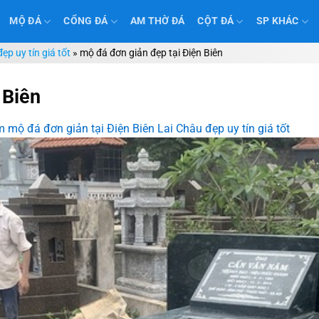
MỘ ĐÁ
CỔNG ĐÁ
AM THỜ ĐÁ
CỘT ĐÁ
SP KHÁC
ẹp uy tín giá tốt
»
mộ đá đơn giản đẹp tại Điện Biên
 Biên
 mộ đá đơn giản tại Điện Biên Lai Châu đẹp uy tín giá tốt