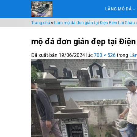
Chuyển
LĂNG MỘ ĐÁ
đến
nội
Trang chủ
»
Làm mộ đá đơn giản tại Điện Biên Lai Châu đ
dung
mộ đá đơn giản đẹp tại Điện
Đã xuất bản
19/06/2024
lúc
700 × 526
trong
Làm