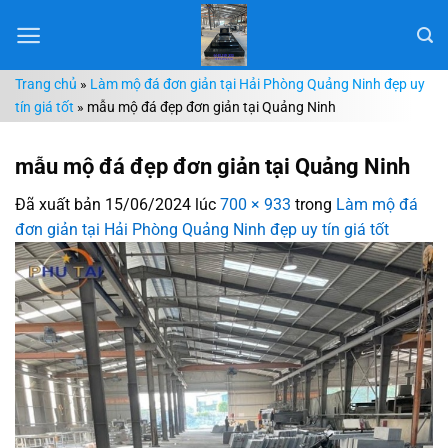
Chuyển
đến
nội
Trang chủ
»
Làm mộ đá đơn giản tại Hải Phòng Quảng Ninh đẹp uy
dung
tín giá tốt
»
mẫu mộ đá đẹp đơn giản tại Quảng Ninh
mẫu mộ đá đẹp đơn giản tại Quảng Ninh
Đã xuất bản
15/06/2024
lúc
700 × 933
trong
Làm mộ đá
đơn giản tại Hải Phòng Quảng Ninh đẹp uy tín giá tốt