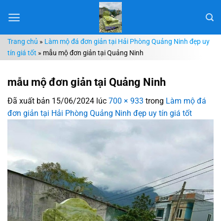
Chuyển
đến
nội
Trang chủ
»
Làm mộ đá đơn giản tại Hải Phòng Quảng Ninh đẹp uy
dung
tín giá tốt
»
mẫu mộ đơn giản tại Quảng Ninh
mẫu mộ đơn giản tại Quảng Ninh
Đã xuất bản
15/06/2024
lúc
700 × 933
trong
Làm mộ đá
đơn giản tại Hải Phòng Quảng Ninh đẹp uy tín giá tốt