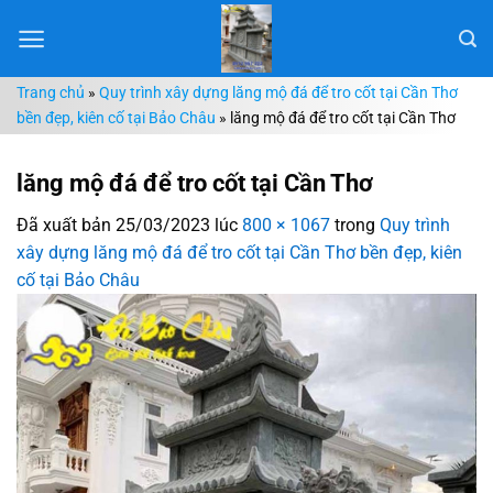
Chuyển
đến
nội
Trang chủ
»
Quy trình xây dựng lăng mộ đá để tro cốt tại Cần Thơ
dung
bền đẹp, kiên cố tại Bảo Châu
»
lăng mộ đá để tro cốt tại Cần Thơ
lăng mộ đá để tro cốt tại Cần Thơ
Đã xuất bản
25/03/2023
lúc
800 × 1067
trong
Quy trình
xây dựng lăng mộ đá để tro cốt tại Cần Thơ bền đẹp, kiên
cố tại Bảo Châu