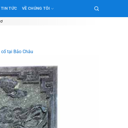
TIN TỨC
VỀ CHÚNG TÔI
hơ
n cố tại Bảo Châu