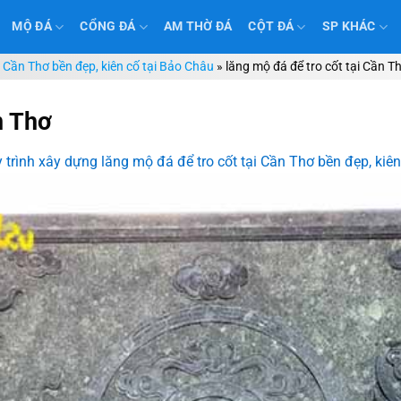
MỘ ĐÁ
CỔNG ĐÁ
AM THỜ ĐÁ
CỘT ĐÁ
SP KHÁC
i Cần Thơ bền đẹp, kiên cố tại Bảo Châu
»
lăng mộ đá để tro cốt tại Cần T
n Thơ
 trình xây dựng lăng mộ đá để tro cốt tại Cần Thơ bền đẹp, kiê