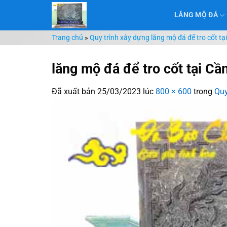
Chuyển
LĂNG MỘ ĐÁ
đến
nội
Trang chủ
»
Quy trình xây dựng lăng mộ đá để tro cốt tạ
dung
lăng mộ đá để tro cốt tại Cầ
Đã xuất bản
25/03/2023
lúc
800 × 600
trong
Quy