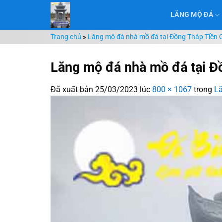
Chuyển
LĂNG MỘ ĐÁ
đến
nội
Trang chủ
»
Lăng mộ đá nhà mồ đá tại Đồng Tháp Tiền 
dung
Lăng mộ đá nhà mồ đá tại Đ
Đã xuất bản
25/03/2023
lúc
800 × 1067
trong
Lă