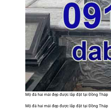
Mộ đá hai mái đẹp được lắp đặt tại Đồng Tháp
Mộ đá hai mái đẹp được lắp đặt tại Đồng Tháp