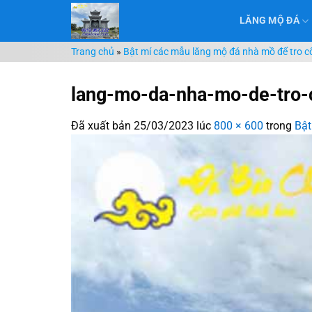
Chuyển
LĂNG MỘ ĐÁ
đến
nội
Trang chủ
»
Bật mí các mẫu lăng mộ đá nhà mồ để tro cố
dung
lang-mo-da-nha-mo-de-tro-c
Đã xuất bản
25/03/2023
lúc
800 × 600
trong
Bật