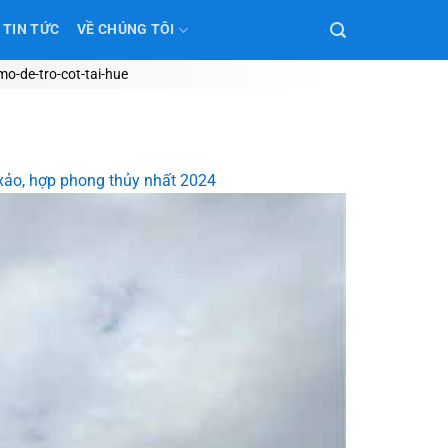
TIN TỨC
VỀ CHÚNG TÔI
o-de-tro-cot-tai-hue
 xảo, hợp phong thủy nhất 2024