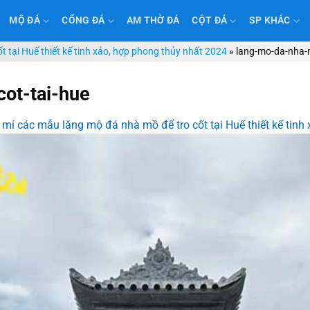
MỘ ĐÁ
CỔNG ĐÁ
AM THỜ ĐÁ
CỘT ĐÁ
SP KHÁC
t tại Huế thiết kế tinh xảo, hợp phong thủy nhất 2024
»
lang-mo-da-nha-m
ot-tai-hue
 mí các mẫu lăng mộ đá nhà mồ để tro cốt tại Huế thiết kế tinh