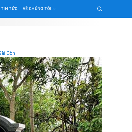
TIN TỨC
VỀ CHÚNG TÔI
 Sài Gòn