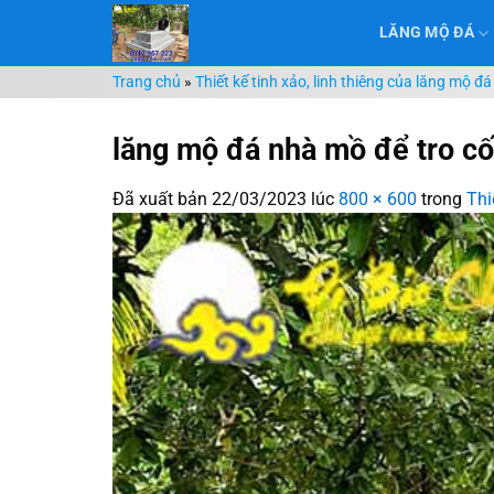
Chuyển
LĂNG MỘ ĐÁ
đến
nội
Trang chủ
»
Thiết kế tinh xảo, linh thiêng của lăng mộ đá
dung
lăng mộ đá nhà mồ để tro cốt
Đã xuất bản
22/03/2023
lúc
800 × 600
trong
Thi