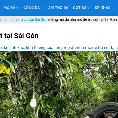
MỘ ĐÁ
CỔNG ĐÁ
AM THỜ ĐÁ
CỘT ĐÁ
SP KHÁC
 nhà mồ để tro cốt tại Sài Gòn
»
lăng mộ đá nhà mồ để tro cốt tại Sài Gòn
 tại Sài Gòn
ết kế tinh xảo, linh thiêng của lăng mộ đá nhà mồ để tro cốt tại