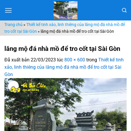
Chuyển
đến
nội
Trang chủ
»
Thiết kế tinh xảo, linh thiêng của lăng mộ đá nhà mồ để
dung
tro cốt tại Sài Gòn
»
lăng mộ đá nhà mồ để tro cốt tại Sài Gòn
lăng mộ đá nhà mồ để tro cốt tại Sài Gòn
Đã xuất bản
22/03/2023
lúc
800 × 600
trong
Thiết kế tinh
xảo, linh thiêng của lăng mộ đá nhà mồ để tro cốt tại Sài
Gòn