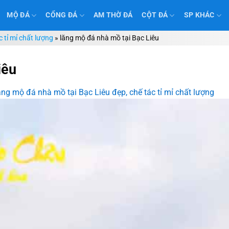
MỘ ĐÁ
CỔNG ĐÁ
AM THỜ ĐÁ
CỘT ĐÁ
SP KHÁC
 tỉ mỉ chất lượng
»
lăng mộ đá nhà mồ tại Bạc Liêu
iêu
ng mộ đá nhà mồ tại Bạc Liêu đẹp, chế tác tỉ mỉ chất lượng