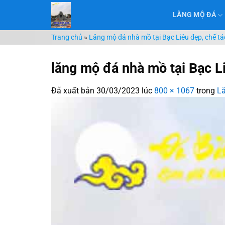
Chuyển
LĂNG MỘ ĐÁ
đến
nội
Trang chủ
»
Lăng mộ đá nhà mồ tại Bạc Liêu đẹp, chế tác
dung
lăng mộ đá nhà mồ tại Bạc L
Đã xuất bản
30/03/2023
lúc
800 × 1067
trong
Lă