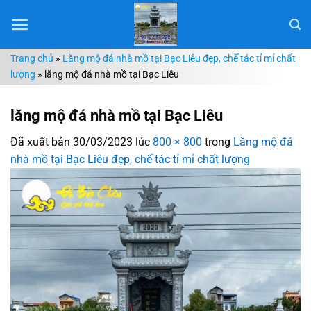
Chuyển
đến
nội
Trang chủ
»
Lăng mộ đá nhà mồ tại Bạc Liêu đẹp, chế tác tỉ mỉ chất
dung
lượng
»
lăng mộ đá nhà mồ tại Bạc Liêu
lăng mộ đá nhà mồ tại Bạc Liêu
Đã xuất bản
30/03/2023
lúc
800 × 800
trong
Lăng mộ đá
nhà mồ tại Bạc Liêu đẹp, chế tác tỉ mỉ chất lượng