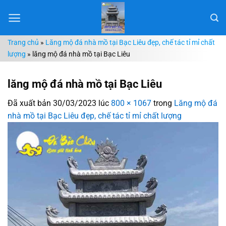
Chuyển
đến
nội
Trang chủ
»
Lăng mộ đá nhà mồ tại Bạc Liêu đẹp, chế tác tỉ mỉ chất
dung
lượng
»
lăng mộ đá nhà mồ tại Bạc Liêu
lăng mộ đá nhà mồ tại Bạc Liêu
Đã xuất bản
30/03/2023
lúc
800 × 1067
trong
Lăng mộ đá
nhà mồ tại Bạc Liêu đẹp, chế tác tỉ mỉ chất lượng