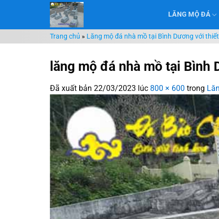
Chuyển
LĂNG MỘ ĐÁ
đến
nội
Trang chủ
»
Lăng mộ đá nhà mồ tại Bình Dương với thiết k
dung
lăng mộ đá nhà mồ tại Bình
Đã xuất bản
22/03/2023
lúc
800 × 600
trong
Lăn