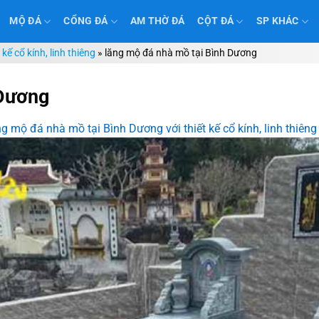
MỘ ĐÁ
CỔNG ĐÁ
AM THỜ ĐÁ
CỘT ĐÁ
SP KHÁC
ế cổ kính, linh thiêng
»
lăng mộ đá nhà mồ tại Bình Dương
 Dương
g mộ đá nhà mồ tại Bình Dương với thiết kế cổ kính, linh thiêng