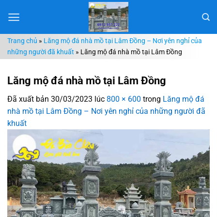
Chuyển
đến
nội
Trang chủ
»
Lăng mộ đá nhà mồ tại Lâm Đồng – Nơi yên nghỉ của
dung
những người đã khuất
»
Lăng mộ đá nhà mồ tại Lâm Đồng
Lăng mộ đá nhà mồ tại Lâm Đồng
Đã xuất bản
30/03/2023
lúc
800 × 600
trong
Lăng mộ đá
nhà mồ tại Lâm Đồng – Nơi yên nghỉ của những người đã
khuất