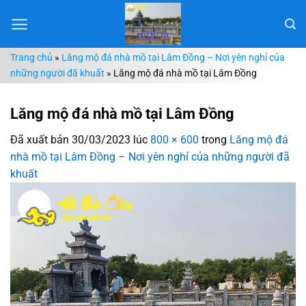
Chuyển
đến
nội
Trang chủ
»
Lăng mộ đá nhà mồ tại Lâm Đồng – Nơi yên nghỉ của
dung
những người đã khuất
»
Lăng mộ đá nhà mồ tại Lâm Đồng
Lăng mộ đá nhà mồ tại Lâm Đồng
Đã xuất bản
30/03/2023
lúc
800 × 600
trong
Lăng mộ đá
nhà mồ tại Lâm Đồng – Nơi yên nghỉ của những người đã
khuất