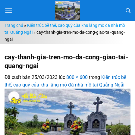
Chuyển
đến
nội
Trang chủ
»
Kiến trúc bề thế, cao quý của khu lăng mộ đá nhà mồ
dung
tại Quảng Ngãi
»
cay-thanh-gia-tren-mo-da-cong-giao-tai-quang-
ngai
cay-thanh-gia-tren-mo-da-cong-giao-tai-
quang-ngai
Đã xuất bản
25/03/2023
lúc
800 × 600
trong
Kiến trúc bề
thế, cao quý của khu lăng mộ đá nhà mồ tại Quảng Ngãi