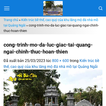
Chuyển
đến
nội
Trang chủ
»
Kiến trúc bề thế, cao quý của khu lăng mộ đá nhà mồ
dung
tại Quảng Ngãi
»
cong-trinh-mo-da-luc-giac-tai-quang-ngai-chinh-
thuc-hoan-thien
cong-trinh-mo-da-luc-giac-tai-quang-
ngai-chinh-thuc-hoan-thien
Đã xuất bản
25/03/2023
lúc
800 × 600
trong
Kiến trúc bề
thế, cao quý của khu lăng mộ đá nhà mồ tại Quảng Ngãi