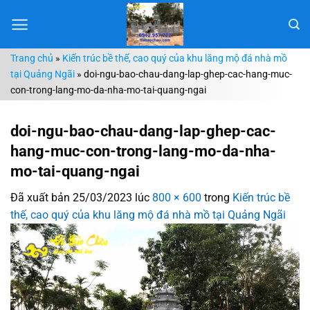
Chuyển
đến
nội
Trang chủ
»
Kiến trúc bề thế, cao quý của khu lăng mộ đá nhà mồ
dung
tại Quảng Ngãi
»
doi-ngu-bao-chau-dang-lap-ghep-cac-hang-muc-
con-trong-lang-mo-da-nha-mo-tai-quang-ngai
doi-ngu-bao-chau-dang-lap-ghep-cac-
hang-muc-con-trong-lang-mo-da-nha-
mo-tai-quang-ngai
Đã xuất bản
25/03/2023
lúc
800 × 600
trong
Kiến trúc bề
thế, cao quý của khu lăng mộ đá nhà mồ tại Quảng Ngãi